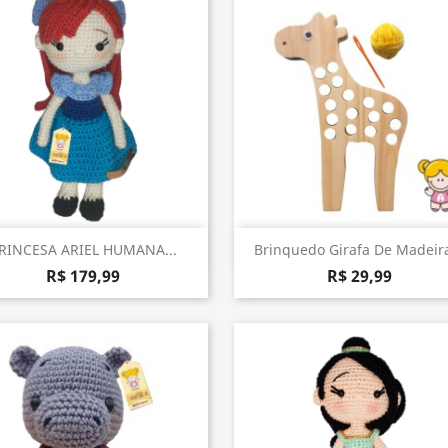
Visualização rápida
Visualização rápida


RINCESA ARIEL HUMANA...
Brinquedo Girafa De Madeira
R$ 179,99
R$ 29,99