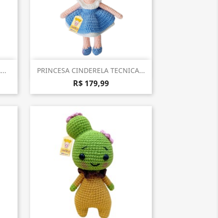
Visualização rápida

..
PRINCESA CINDERELA TECNICA...
R$ 179,99