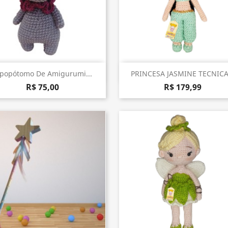
Visualização rápida
Visualização rápida


ipopótomo De Amigurumi...
PRINCESA JASMINE TECNICA.
R$ 75,00
R$ 179,99