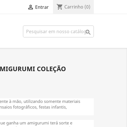
shopping_cart

Carrinho
(0)
Entrar

AMIGURUMI COLEÇÃO
mente à mão, utilizando somente materiais
nsaios fotográficos, festas infantis,
que ganha um amigurumi terá sorte e