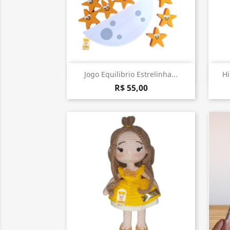
Visualização rápida

Jogo Equilibrio Estrelinha...
H
R$ 55,00