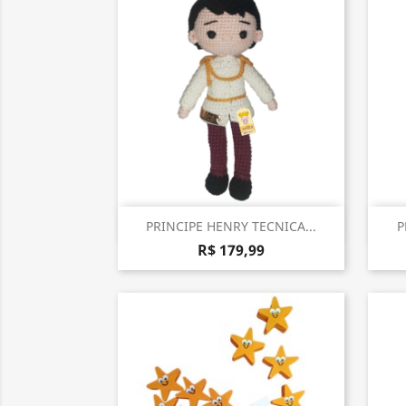
Visualização rápida

PRINCIPE HENRY TECNICA...
P
R$ 179,99