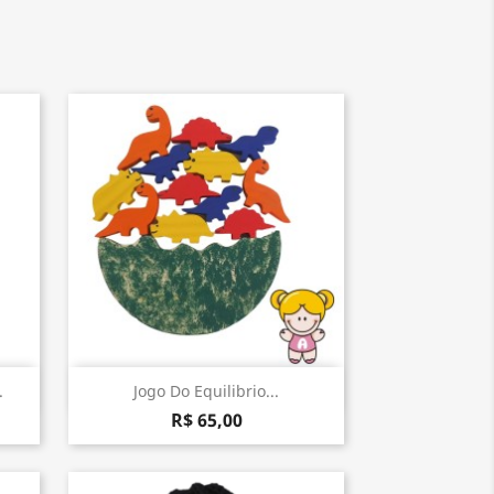
Visualização rápida

.
Jogo Do Equilibrio...
R$ 65,00