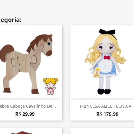
egoria:
Visualização rápida
Visualização rápida


ebra Cabeça Cavalinho De...
PRINCESA ALICE TECNICA..
R$ 29,99
R$ 179,99