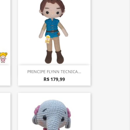
Visualização rápida

PRINCIPE FLYNN TECNICA...
R$ 179,99