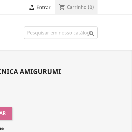
shopping_cart

Carrinho
(0)
Entrar

ECNICA AMIGURUMI
AR
ue