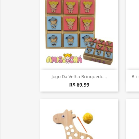
Visualização rápida

Jogo Da Velha Brinquedo...
Bri
R$ 69,99