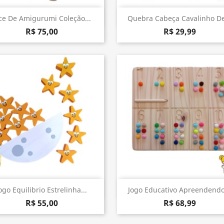
Visualização rápida
Visualização rápida


ce De Amigurumi Coleção...
Quebra Cabeça Cavalinho De
R$ 75,00
R$ 29,99
Visualização rápida
Visualização rápida


ogo Equilibrio Estrelinha...
Jogo Educativo Apreendendo.
R$ 55,00
R$ 68,99