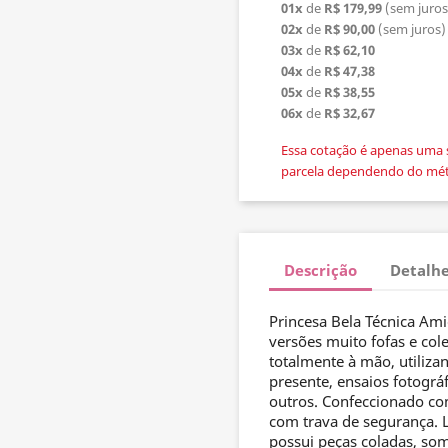
01x
de
R$ 179,99
(sem juros
02x
de
R$ 90,00
(sem juros)
03x
de
R$ 62,10
04x
de
R$ 47,38
05x
de
R$ 38,55
06x
de
R$ 32,67
Essa cotação é apenas uma 
parcela dependendo do mé
Descrição
Detalhe
Princesa Bela Técnica Am
versões muito fofas e cole
totalmente à mão, utiliza
presente, ensaios fotográf
outros. Confeccionado co
com trava de segurança. L
possui peças coladas, so