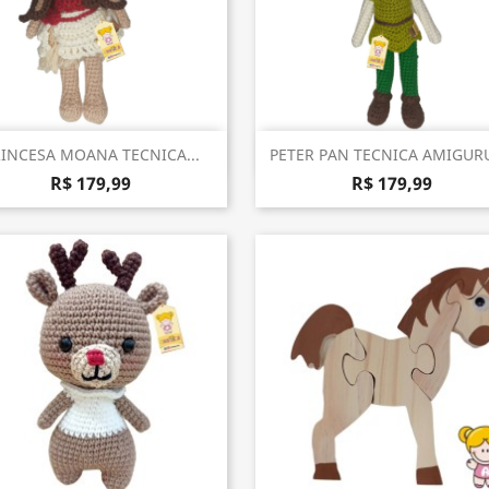
Visualização rápida
Visualização rápida


INCESA MOANA TECNICA...
PETER PAN TECNICA AMIGUR
R$ 179,99
R$ 179,99