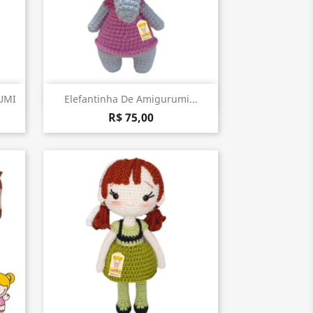
Visualização rápida

UMI
Elefantinha De Amigurumi...
R$ 75,00