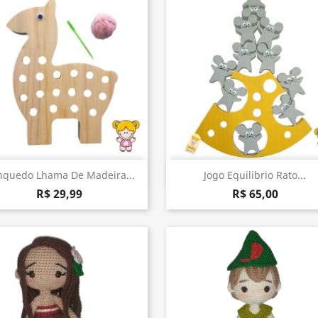
Visualização rápida
Visualização rápida


nquedo Lhama De Madeira...
Jogo Equilibrio Rato...
R$ 29,99
R$ 65,00