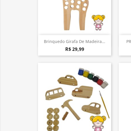
Visualização rápida

Brinquedo Girafa De Madeira...
PR
R$ 29,99