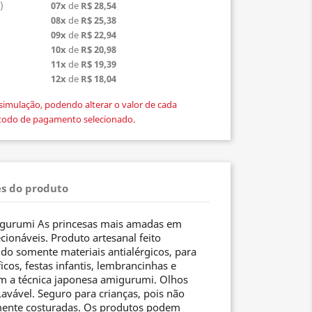
)
07x
de
R$ 28,54
08x
de
R$ 25,38
09x
de
R$ 22,94
10x
de
R$ 20,98
11x
de
R$ 19,39
12x
de
R$ 18,04
simulação, podendo alterar o valor de cada
todo de pagamento selecionado.
s do produto
igurumi As princesas mais amadas em
cionáveis. Produto artesanal feito
ndo somente materiais antialérgicos, para
icos, festas infantis, lembrancinhas e
m a técnica japonesa amigurumi. Olhos
avável. Seguro para crianças, pois não
mente costuradas. Os produtos podem